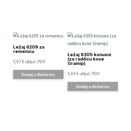
Ležaj 6209 za
remenicu
Ležaj 6305 konusni
(za radilicu kose
5,97
€
uključ. PDV
Gramip)
5,69
€
uključ. PDV
Dodaj u Košaricu
Dodaj u Košaricu