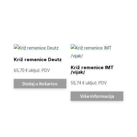
Križ remenice Deutz
Križ remenice IMT
65,70
€
uključ. PDV
/vijak/
55,74
€
uključ. PDV
Dodaj u Košaricu
Više Informacija