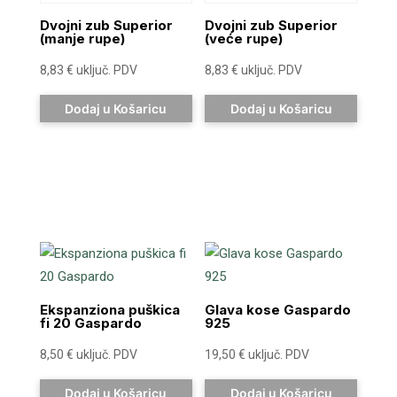
Dvojni zub Superior
Dvojni zub Superior
(manje rupe)
(veće rupe)
8,83
€
uključ. PDV
8,83
€
uključ. PDV
Dodaj u Košaricu
Dodaj u Košaricu
Ekspanziona puškica
Glava kose Gaspardo
fi 20 Gaspardo
925
8,50
€
uključ. PDV
19,50
€
uključ. PDV
Dodaj u Košaricu
Dodaj u Košaricu