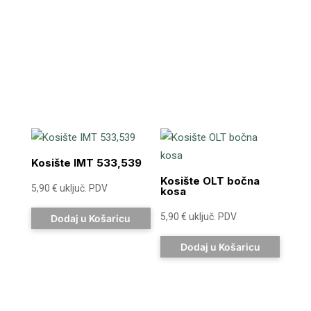
Kosište IMT 533,539
Kosište OLT bočna
5,90
€
uključ. PDV
kosa
5,90
€
uključ. PDV
Dodaj u Košaricu
Dodaj u Košaricu