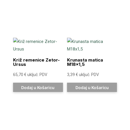
Križ remenice Zetor-
Krunasta matica
Ursus
M18x1,5
65,70
€
uključ. PDV
3,39
€
uključ. PDV
Dodaj u Košaricu
Dodaj u Košaricu