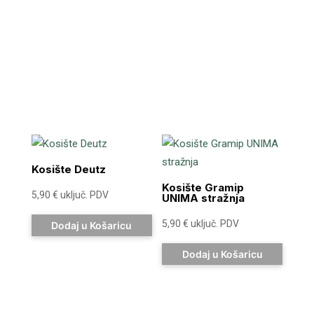
Kosište Deutz
Kosište Gramip
5,90
€
uključ. PDV
UNIMA stražnja
5,90
€
uključ. PDV
Dodaj u Košaricu
Dodaj u Košaricu