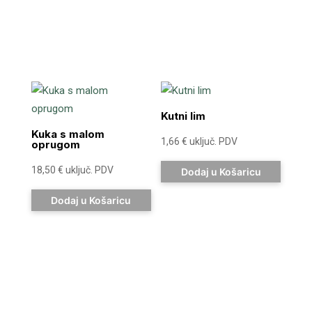
Kutni lim
Kuka s malom
1,66
€
uključ. PDV
oprugom
18,50
€
uključ. PDV
Dodaj u Košaricu
Dodaj u Košaricu