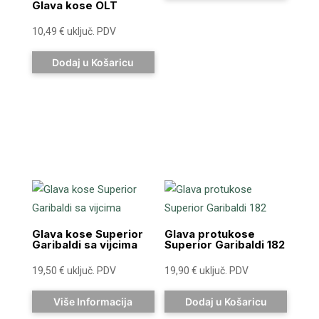
Glava kose OLT
10,49
€
uključ. PDV
Dodaj u Košaricu
Glava kose Superior
Glava protukose
Garibaldi sa vijcima
Superior Garibaldi 182
19,50
€
uključ. PDV
19,90
€
uključ. PDV
Više Informacija
Dodaj u Košaricu