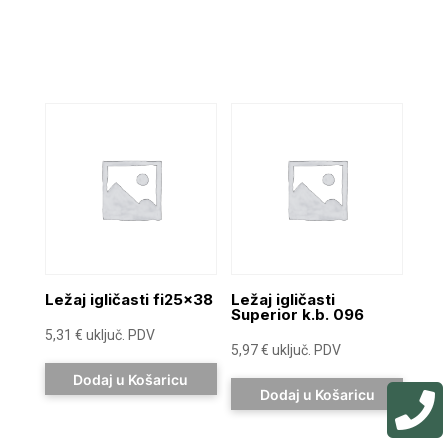
Ležaj igličasti fi25x38
Ležaj igličasti
Superior k.b. 096
5,31
€
uključ. PDV
5,97
€
uključ. PDV
Dodaj u Košaricu

Dodaj u Košaricu