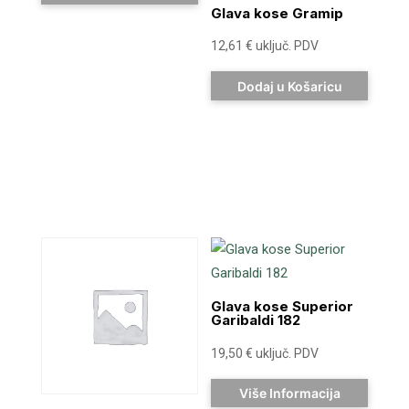
Glava kose Gramip
12,61
€
uključ. PDV
Dodaj u Košaricu
Glava kose Superior
Garibaldi 182
19,50
€
uključ. PDV
Više Informacija