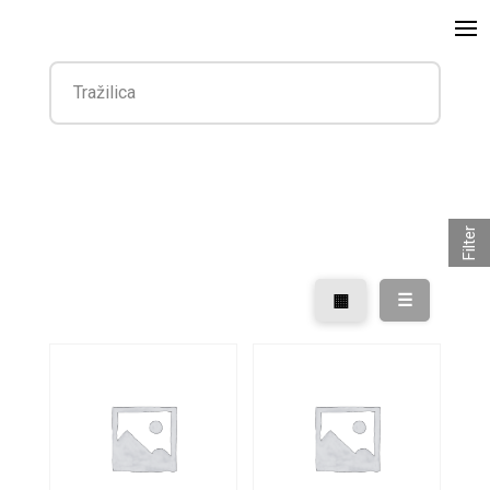
Filter
▦
☰