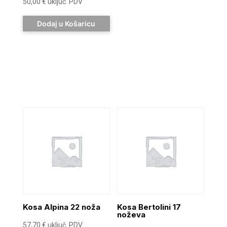
50,00
€
uključ. PDV
Dodaj u Košaricu
Kosa Alpina 22 noža
Kosa Bertolini 17
noževa
57,70
€
uključ. PDV