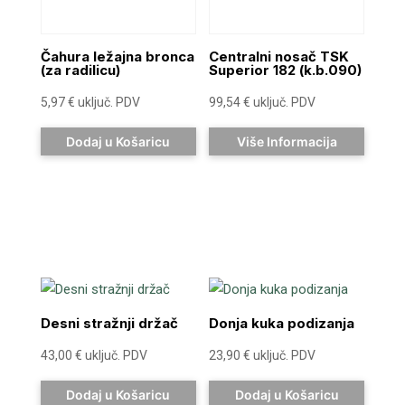
Čahura ležajna bronca
Centralni nosač TSK
(za radilicu)
Superior 182 (k.b.090)
5,97
€
uključ. PDV
99,54
€
uključ. PDV
Dodaj u Košaricu
Više Informacija
Desni stražnji držač
Donja kuka podizanja
43,00
€
uključ. PDV
23,90
€
uključ. PDV
Dodaj u Košaricu
Dodaj u Košaricu