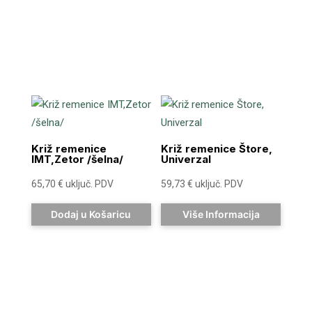
Križ remenice
Križ remenice Štore,
IMT,Zetor /šelna/
Univerzal
65,70
€
uključ. PDV
59,73
€
uključ. PDV
Dodaj u Košaricu
Više Informacija