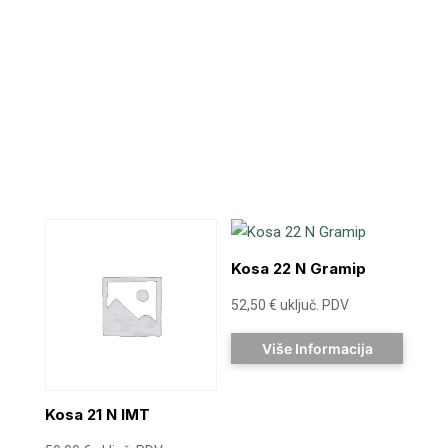
Kosa 22 N Gramip
52,50
€
uključ. PDV
Više Informacija
Kosa 21 N IMT