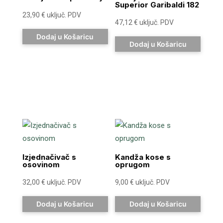
Superior Garibaldi 182
23,90
€
uključ. PDV
47,12
€
uključ. PDV
Dodaj u Košaricu
Dodaj u Košaricu
Izjednačivač s
Kandža kose s
osovinom
oprugom
32,00
€
uključ. PDV
9,00
€
uključ. PDV
Dodaj u Košaricu
Dodaj u Košaricu