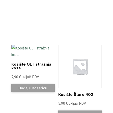
Kosište OLT stražnja
kosa
7,90
€
uključ. PDV
Dodaj u Košaricu
Kosište Štore 402
5,90
€
uključ. PDV