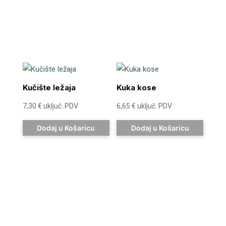
Kučište ležaja
Kuka kose
7,30
€
uključ. PDV
6,65
€
uključ. PDV
Dodaj u Košaricu
Dodaj u Košaricu