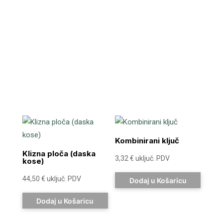
Kombinirani ključ
Klizna ploča (daska
3,32
€
uključ. PDV
kose)
44,50
€
uključ. PDV
Dodaj u Košaricu
Dodaj u Košaricu