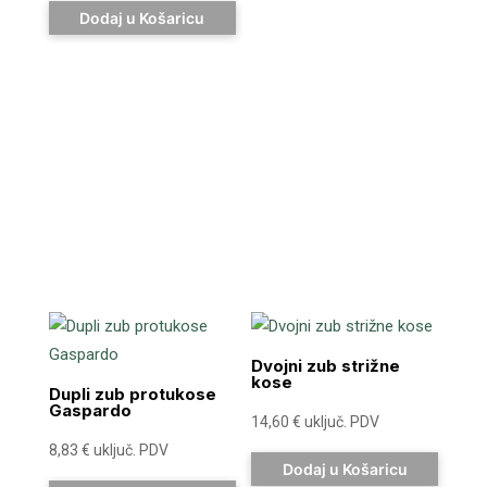
Dodaj u Košaricu
Dvojni zub strižne
kose
Dupli zub protukose
Gaspardo
14,60
€
uključ. PDV
8,83
€
uključ. PDV
Dodaj u Košaricu