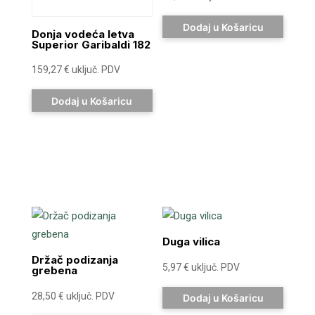
Dodaj u Košaricu
Donja vodeća letva
Superior Garibaldi 182
159,27
€
uključ. PDV
Dodaj u Košaricu
Duga vilica
Držač podizanja
5,97
€
uključ. PDV
grebena
28,50
€
uključ. PDV
Dodaj u Košaricu