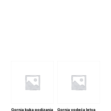
Gornja kuka podizanja
Gornja vodeća letva