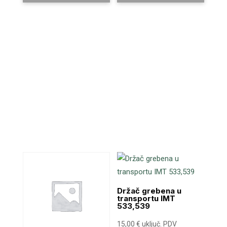
Držač grebena u
transportu IMT
533,539
15,00
€
uključ. PDV