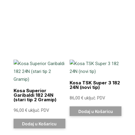
Kosa TSK Super 3 182
24N (novi tip)
Kosa Superior
Garibaldi 182 24N
86,00
€
uključ. PDV
(stari tip 2 Gramip)
96,00
€
uključ. PDV
Dodaj u Košaricu
Dodaj u Košaricu