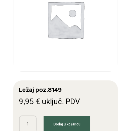
Ležaj poz.8149
9,95
€
uključ. PDV
Ležaj
Dodaj u košaricu
poz.8149