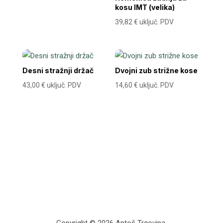
kosu IMT (velika)
39,82
€
uključ. PDV
Desni stražnji držač
Dvojni zub strižne kose
43,00
€
uključ. PDV
14,60
€
uključ. PDV
Copyright © 2026 Antoš Trgovina.