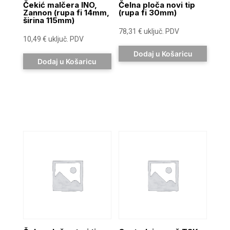
Čekić malčera INO,
Čelna ploča novi tip
Zannon (rupa fi 14mm,
(rupa fi 30mm)
širina 115mm)
78,31
€
uključ. PDV
10,49
€
uključ. PDV
Dodaj u Košaricu
Dodaj u Košaricu