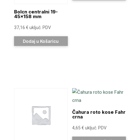
Bolcn centralni 19-
45×158 mm
37,16
€
uključ. PDV
Dodaj u Košaricu
Čahura roto kose Fahr
crna
4,65
€
uključ. PDV