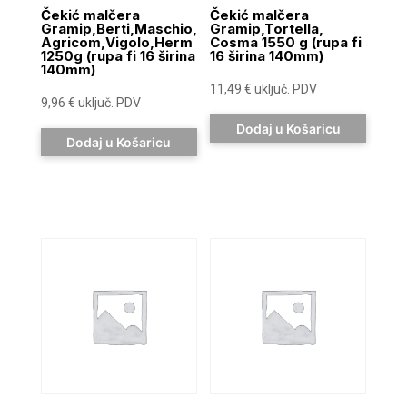
Čekić malčera
Čekić malčera
Gramip,Berti,Maschio,
Gramip,Tortella,
Agricom,Vigolo,Herm
Cosma 1550 g (rupa fi
1250g (rupa fi 16 širina
16 širina 140mm)
140mm)
11,49
€
uključ. PDV
9,96
€
uključ. PDV
Dodaj u Košaricu
Dodaj u Košaricu