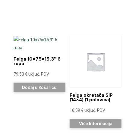
Felga 10x75x15,3″ 6
rupa
79,50
€
uključ. PDV
Dodaj u Košaricu
Felga okretača SIP
(14×4) (1 polovica)
16,59
€
uključ. PDV
Više Informacija