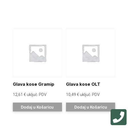
Glava kose Gramip
Glava kose OLT
12,61
€
uključ. PDV
10,49
€
uključ. PDV
Dodaj u Košaricu
Dodaj u Košaricu
