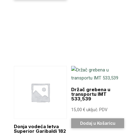
Držač grebena u
transportu IMT
533,539
15,00
€
uključ. PDV
Dodaj u Košaricu
Donja vodeća letva
Superior Garibaldi 182