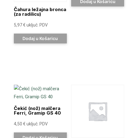
Dodaj u Košaricu
Čahura ležajna bronca
(za radilicu)
5,97
€
uključ. PDV
Dodaj u Košaricu
Čekić (nož) malčera
Ferri, Gramip GS 40
4,50
€
uključ. PDV
Dodaj u Košaricu