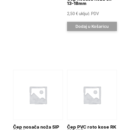
13-18mm
2,50
€
uključ. PDV
Dodaj u Košaricu
Čep nosača noža SIP
Čep PVC roto kose RK