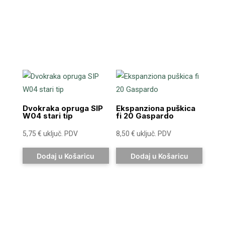
Dvokraka opruga SIP
Ekspanziona puškica
W04 stari tip
fi 20 Gaspardo
5,75
€
uključ. PDV
8,50
€
uključ. PDV
Dodaj u Košaricu
Dodaj u Košaricu