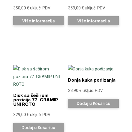
350,00
€
uključ. PDV
359,00
€
uključ. PDV
Više Informacija
Više Informacija
Donja kuka podizanja
23,90
€
uključ. PDV
Disk sa šeširom
pozicija 72. GRAMIP
Dodaj u Košaricu
UNI ROTO
329,00
€
uključ. PDV
Dodaj u Košaricu