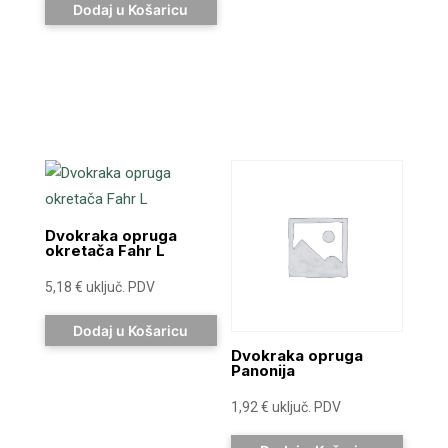
Dodaj u Košaricu
Dvokraka opruga
okretača Fahr L
5,18
€
uključ. PDV
Dodaj u Košaricu
Dvokraka opruga
Panonija
1,92
€
uključ. PDV