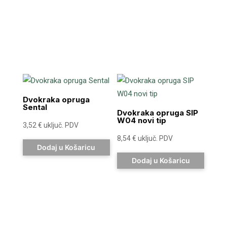
Dvokraka opruga
Sental
Dvokraka opruga SIP
W04 novi tip
3,52
€
uključ. PDV
8,54
€
uključ. PDV
Dodaj u Košaricu
Dodaj u Košaricu