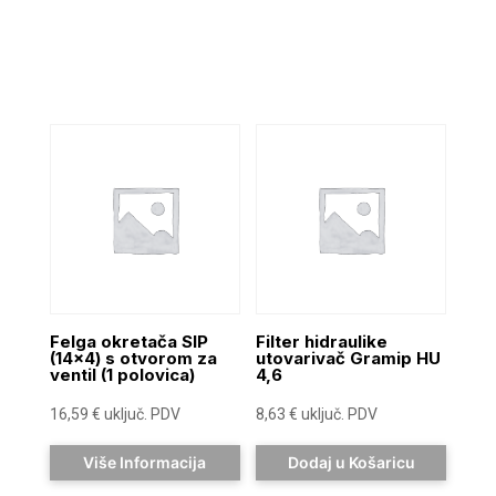
Felga okretača SIP
Filter hidraulike
(14×4) s otvorom za
utovarivač Gramip HU
ventil (1 polovica)
4,6
16,59
€
uključ. PDV
8,63
€
uključ. PDV
Više Informacija
Dodaj u Košaricu