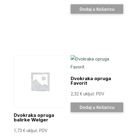
Dodaj u Košaricu
Dvokraka opruga
Favorit
2,32
€
uključ. PDV
Dodaj u Košaricu
Dvokraka opruga
balirke Welger
1,73
€
uključ. PDV