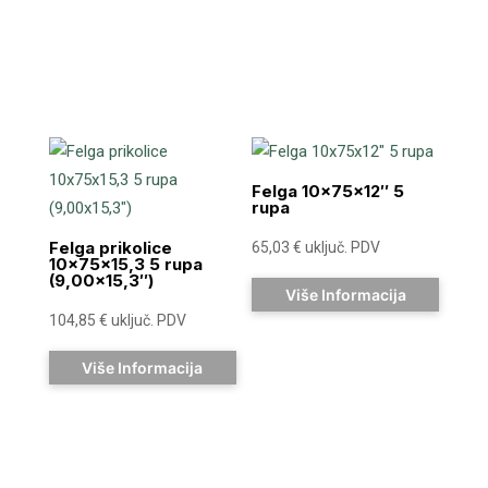
Felga 10x75x12″ 5
rupa
Felga prikolice
65,03
€
uključ. PDV
10x75x15,3 5 rupa
(9,00×15,3″)
Više Informacija
104,85
€
uključ. PDV
Više Informacija