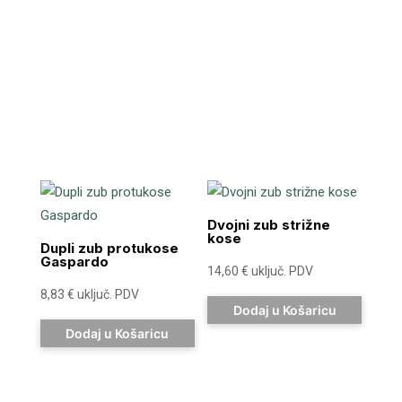
Dvojni zub strižne
kose
Dupli zub protukose
Gaspardo
14,60
€
uključ. PDV
8,83
€
uključ. PDV
Dodaj u Košaricu
Dodaj u Košaricu