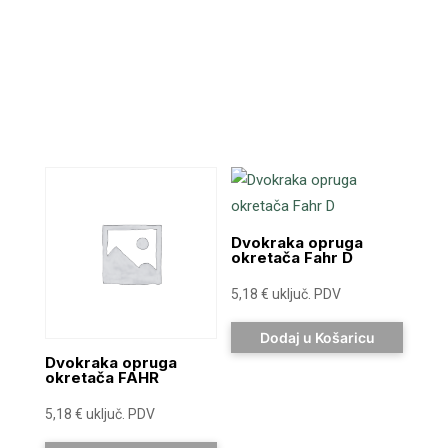
Dvokraka opruga
okretača Fahr D
5,18
€
uključ. PDV
Dodaj u Košaricu
Dvokraka opruga
okretača FAHR
5,18
€
uključ. PDV