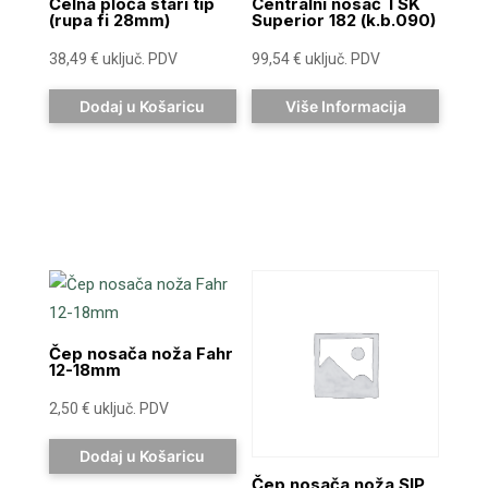
Čelna ploča stari tip
Centralni nosač TSK
(rupa fi 28mm)
Superior 182 (k.b.090)
38,49
€
uključ. PDV
99,54
€
uključ. PDV
Dodaj u Košaricu
Više Informacija
Čep nosača noža Fahr
12-18mm
2,50
€
uključ. PDV
Dodaj u Košaricu
Čep nosača noža SIP