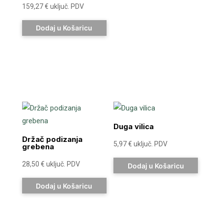
159,27
€
uključ. PDV
Dodaj u Košaricu
Duga vilica
Držač podizanja
5,97
€
uključ. PDV
grebena
28,50
€
uključ. PDV
Dodaj u Košaricu
Dodaj u Košaricu