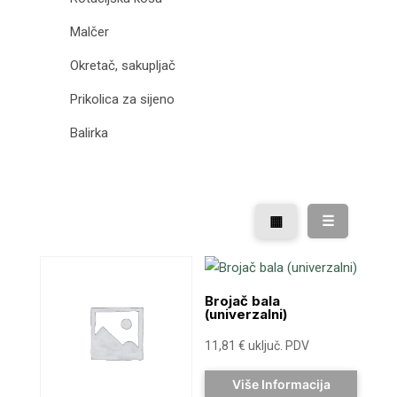
Malčer
Okretač, sakupljač
Prikolica za sijeno
Balirka
▦
☰
Brojač bala
(univerzalni)
11,81
€
uključ. PDV
Više Informacija