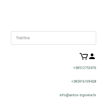
Filter
+38512753476
+385916109428
info@antos-trgovina.hr