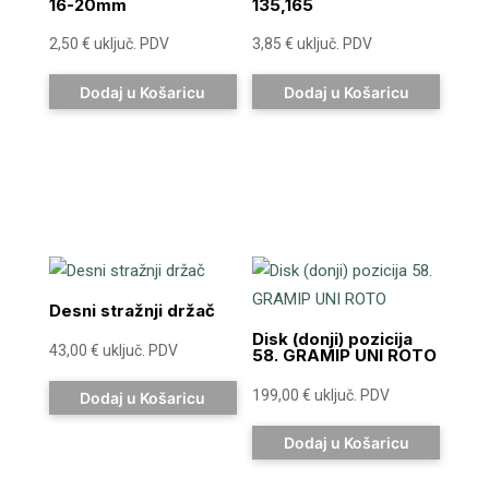
16-20mm
135,165
2,50
€
uključ. PDV
3,85
€
uključ. PDV
Dodaj u Košaricu
Dodaj u Košaricu
Desni stražnji držač
Disk (donji) pozicija
43,00
€
uključ. PDV
58. GRAMIP UNI ROTO
199,00
€
uključ. PDV
Dodaj u Košaricu
Dodaj u Košaricu