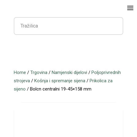
Home
/
Trgovina
/
Namjenski dijelovi
/
Poljoprivrednih
strojeva
/
Košnja i spremanje sijena
/
Prikolica za
sijeno
/ Bolcn centralni 19-45×158 mm