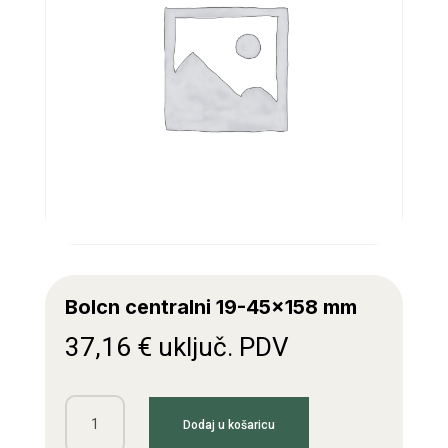
Bolcn centralni 19-45×158 mm
37,16
€
uključ. PDV
Bolcn
Dodaj u košaricu
centralni