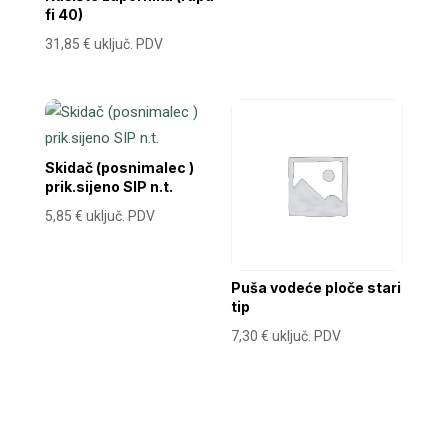
fi 40)
31,85
€
uključ. PDV
Skidač (posnimalec )
prik.sijeno SIP n.t.
5,85
€
uključ. PDV
Puša vodeće ploče stari
tip
7,30
€
uključ. PDV