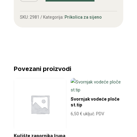
19-
45x158
SKU:
2981
Kategorija:
Prikolica za sijeno
mm
količina
Povezani proizvodi
Svornjak vodeće ploče
st.tip
6,50
€
uključ. PDV
Kučište zapornika (rupa