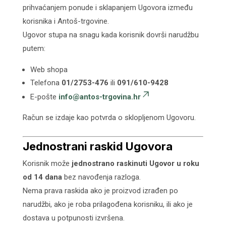
prihvaćanjem ponude i sklapanjem Ugovora između
korisnika i Antoš-trgovine.
Ugovor stupa na snagu kada korisnik dovrši narudžbu
putem:
Web shopa
Telefona
01/2753-476
ili
091/610-9428
E-pošte
info@antos-trgovina.hr
Račun se izdaje kao potvrda o sklopljenom Ugovoru.
Jednostrani raskid Ugovora
Korisnik može
jednostrano raskinuti Ugovor u roku
od 14 dana
bez navođenja razloga.
Nema prava raskida ako je proizvod izrađen po
narudžbi, ako je roba prilagođena korisniku, ili ako je
dostava u potpunosti izvršena.