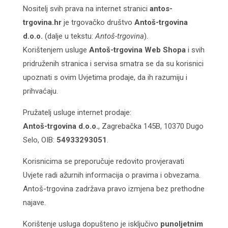
Nositelj svih prava na internet stranici
antos-
trgovina.hr
je trgovačko društvo
Antoš-trgovina
d.o.o.
(dalje u tekstu:
Antoš-trgovina
).
Korištenjem usluge
Antoš-trgovina Web Shopa
i svih
pridruženih stranica i servisa smatra se da su korisnici
upoznati s ovim Uvjetima prodaje, da ih razumiju i
prihvaćaju.
Pružatelj usluge internet prodaje:
Antoš-trgovina d.o.o.
, Zagrebačka 145B, 10370 Dugo
Selo, OIB:
54933293051
.
Korisnicima se preporučuje redovito provjeravati
Uvjete radi ažurnih informacija o pravima i obvezama.
Antoš-trgovina zadržava pravo izmjena bez prethodne
najave.
Korištenje usluga dopušteno je isključivo
punoljetnim