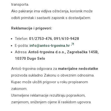
transporta.
Ako pakiranje ima vidljiva oštećenja, korisnik može
odbiti primitak i sastaviti zapisnik s dostavljačem.
Reklamacije i prigovori:
Telefon:
01/2753-476
,
091/610-9428
E-pošta:
info@antos-trgovina.hr
Adresa:
Antoš-trgovina d.o.o., Zagrebačka 145B,
10370 Dugo Selo
Antoš-trgovina odgovara za
materijalne nedostatke
proizvoda sukladno Zakonu o obveznim odnosima.
Kupac može uložiti prigovor u roku propisanom
zakonom.
Utemeljene reklamacije rezultiraju popravkom,
zamjenom, sniženjem cijene ili raskidom ugovora.