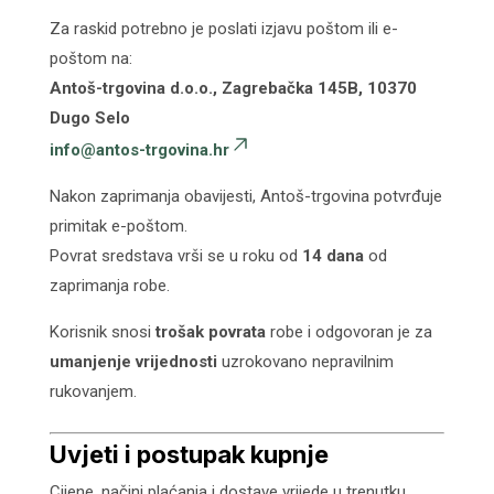
Za raskid potrebno je poslati izjavu poštom ili e-
poštom na:
Antoš-trgovina d.o.o., Zagrebačka 145B, 10370
Dugo Selo
info@antos-trgovina.hr
Nakon zaprimanja obavijesti, Antoš-trgovina potvrđuje
primitak e-poštom.
Povrat sredstava vrši se u roku od
14 dana
od
zaprimanja robe.
Korisnik snosi
trošak povrata
robe i odgovoran je za
umanjenje vrijednosti
uzrokovano nepravilnim
rukovanjem.
Uvjeti i postupak kupnje
Cijene, načini plaćanja i dostave vrijede u trenutku