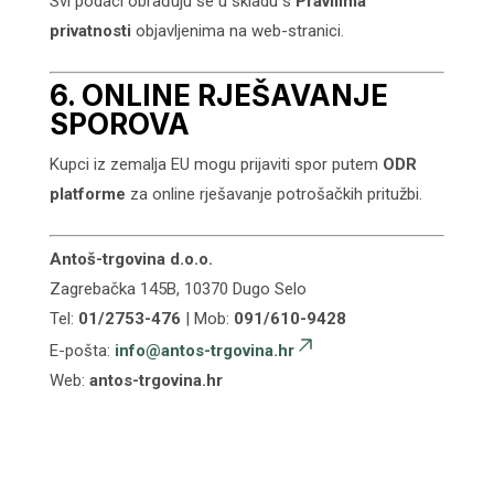
Svi podaci obrađuju se u skladu s
Pravilima
privatnosti
objavljenima na web-stranici.
6. ONLINE RJEŠAVANJE
SPOROVA
Kupci iz zemalja EU mogu prijaviti spor putem
ODR
platforme
za online rješavanje potrošačkih pritužbi.
Antoš-trgovina d.o.o.
Zagrebačka 145B, 10370 Dugo Selo
Tel:
01/2753-476
| Mob:
091/610-9428
E-pošta:
info@antos-trgovina.hr
Web:
antos-trgovina.hr