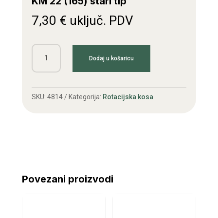
KM 22 (165) stari tip
7,30
€
uključ. PDV
Kl.remen
Dodaj u košaricu
SPA
(12,7)
2882
SKU:
4814
Kategorija:
Rotacijska kosa
Fahr
KM
22
(165)
stari
tip
Povezani proizvodi
količina