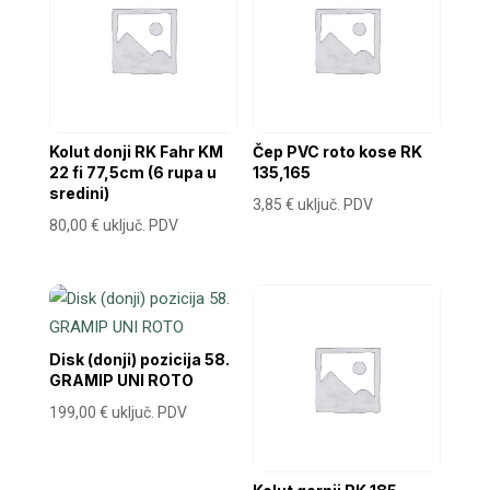
Kolut donji RK Fahr KM
Čep PVC roto kose RK
22 fi 77,5cm (6 rupa u
135,165
sredini)
3,85
€
uključ. PDV
80,00
€
uključ. PDV
Disk (donji) pozicija 58.
GRAMIP UNI ROTO
199,00
€
uključ. PDV