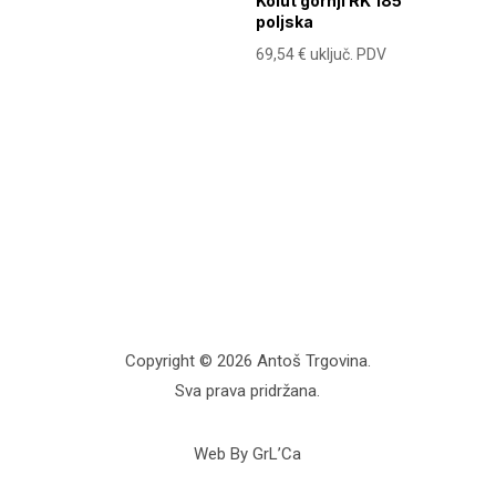
Kolut gornji RK 185
poljska
69,54
€
uključ. PDV
Copyright © 2026 Antoš Trgovina.
Sva prava pridržana.
Web By GrL’Ca