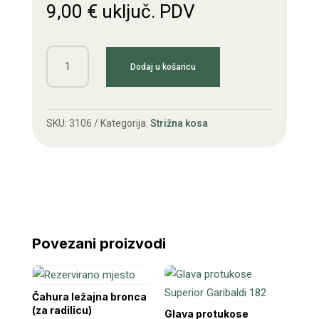
9,00
€
uključ. PDV
Kandža
Dodaj u košaricu
kose
s
oprugom
SKU:
3106
Kategorija:
Strižna kosa
količina
Povezani proizvodi
Čahura ležajna bronca
(za radilicu)
Glava protukose