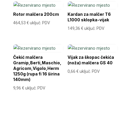
Rotor malčera 200cm
Kardan za malčer T6
L1000 sklopka-vijak
464,53
€
uključ. PDV
149,36
€
uključ. PDV
Čekić malčera
Vijak za škopac čekića
Gramip,Berti,Maschio,
(noža) malčera GS 40
Agricom,Vigolo,Herm
0,66
€
uključ. PDV
1250g (rupa fi 16 širina
140mm)
9,96
€
uključ. PDV