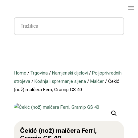
Home
/
Trgovina
/
Namjenski dijelovi
/
Poljoprivrednih
strojeva
/
Košnja i spremanje sijena
/
Malčer
/ Čekić
(nož) malčera Ferri, Gramip GS 40
Čekić (nož) malčera Ferri,