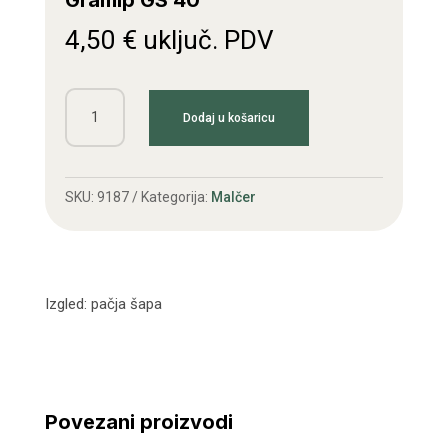
Gramip GS 40
4,50
€
uključ. PDV
Čekić
Dodaj u košaricu
(nož)
malčera
Ferri,
SKU:
9187
Kategorija:
Malčer
Gramip
GS
40
količina
Izgled: pačja šapa
Povezani proizvodi