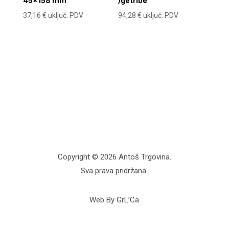
45×158 mm
/getribe
37,16
€
uključ. PDV
94,28
€
uključ. PDV
Copyright © 2026 Antoš Trgovina.
Sva prava pridržana.
Web By GrL’Ca