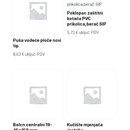
Poklopac zaštitni
kotača PVC
prikolica,berač SIP
5,72
€
uključ. PDV
Puša vodeće ploče novi
tip
8,63
€
uključ. PDV
Bolcn centralni 19-
Kučište mjenjača