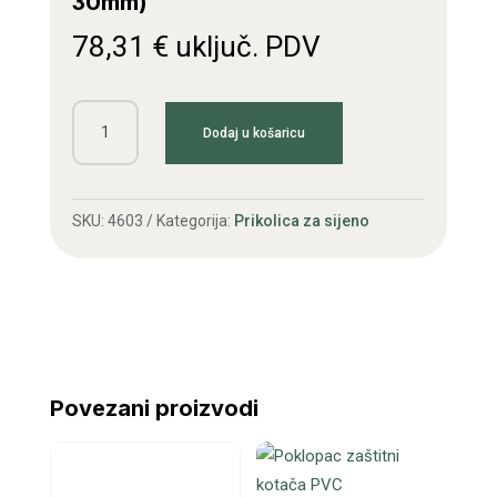
30mm)
78,31
€
uključ. PDV
Čelna
Dodaj u košaricu
ploča
novi
tip
SKU:
4603
Kategorija:
Prikolica za sijeno
(rupa
fi
30mm)
količina
Povezani proizvodi