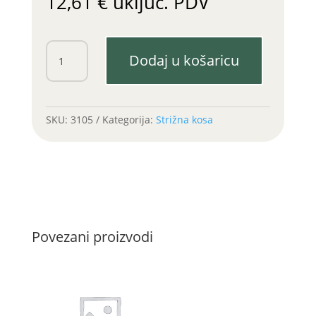
12,61
€
uključ. PDV
Glava
Dodaj u košaricu
kose
Gramip
količina
SKU:
3105
Kategorija:
Strižna kosa
Povezani proizvodi