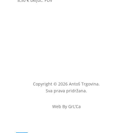
8,50
€
uključ. PDV
Copyright © 2026 Antoš Trgovina.
Sva prava pridržana.
Web By GrL’Ca