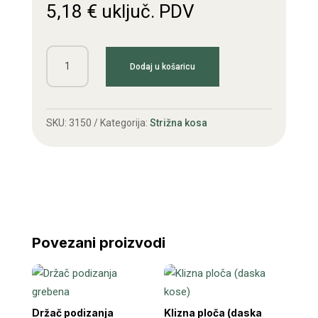
5,18
€
uključ. PDV
Osovina
Dodaj u košaricu
zamašnjaka
količina
SKU:
3150
Kategorija:
Strižna kosa
Povezani proizvodi
Držač podizanja
Klizna ploča (daska