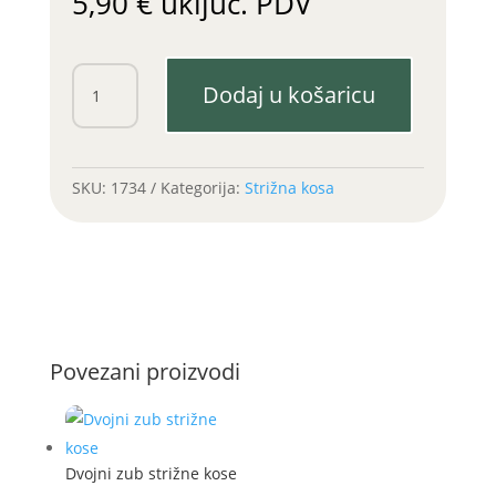
5,90
€
uključ. PDV
Kosište
Dodaj u košaricu
Ursus
C355
količina
SKU:
1734
Kategorija:
Strižna kosa
Povezani proizvodi
Dvojni zub strižne kose