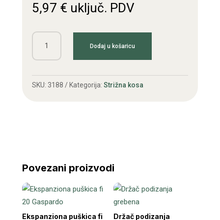
5,97
€
uključ. PDV
Ležaj
Dodaj u košaricu
6209
za
remenicu
SKU:
3188
Kategorija:
Strižna kosa
količina
Povezani proizvodi
Ekspanziona puškica fi
Držač podizanja