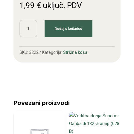
1,99
€
uključ. PDV
Opruga
Dodaj u košaricu
štitnika
kraća
količina
SKU:
3222
Kategorija:
Strižna kosa
Povezani proizvodi