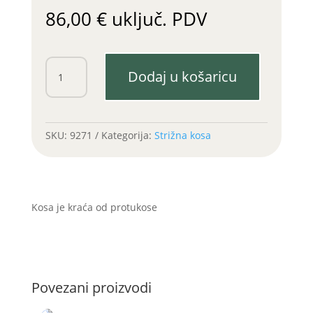
86,00
€
uključ. PDV
Kosa
Dodaj u košaricu
TSK
Super
3
182
SKU:
9271
Kategorija:
Strižna kosa
24N
(novi
tip)
količina
Kosa je kraća od protukose
Povezani proizvodi