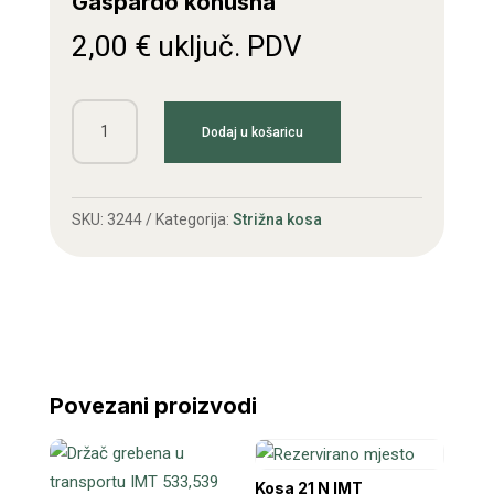
Gaspardo konusna
2,00
€
uključ. PDV
Matica
Dodaj u košaricu
M10
glave
vijka
SKU:
3244
Kategorija:
Strižna kosa
Gaspardo
konusna
količina
Povezani proizvodi
Kosa 21 N IMT