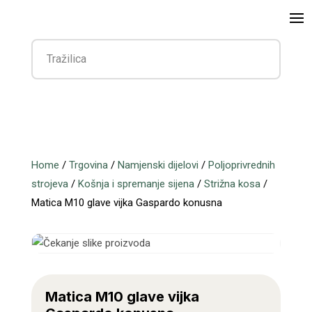
Home
/
Trgovina
/
Namjenski dijelovi
/
Poljoprivrednih
strojeva
/
Košnja i spremanje sijena
/
Strižna kosa
/
Matica M10 glave vijka Gaspardo konusna
Matica M10 glave vijka