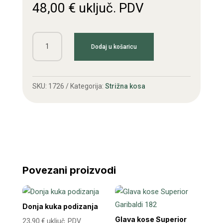
48,00
€
uključ. PDV
Kosa
Dodaj u košaricu
20
N
Gramip
SKU:
1726
Kategorija:
Strižna kosa
količina
Povezani proizvodi
Donja kuka podizanja
Glava kose Superior
23,90
€
uključ. PDV