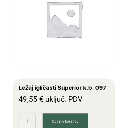
Ležaj igličasti Superior k.b. 097
49,55
€
uključ. PDV
Ležaj
Dodaj u košaricu
igličasti