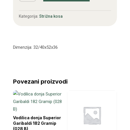
Superior
k.b.
Kategorija:
Strižna kosa
097
količina
Dimenzija: 32/40x52x36
Povezani proizvodi
Vodilica donja Superior
Garibaldi 182 Gramip
(028 B)