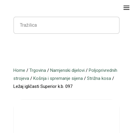
Home
/
Trgovina
/
Namjenski dijelovi
/
Poljoprivrednih
strojeva
/
Košnja i spremanje sijena
/
Strižna kosa
/
Ležaj igličasti Superior k.b. 097