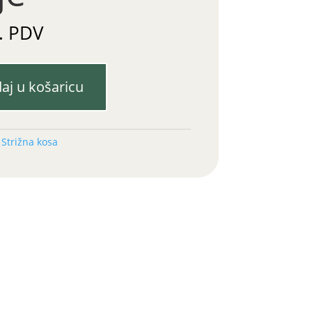
. PDV
aj u košaricu
:
Strižna kosa