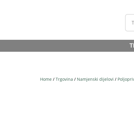
T
Home
/
Trgovina
/
Namjenski dijelovi
/
Poljopri