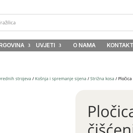
RGOVINA
UVJETI
O NAMA
KONTAK
vrednih strojeva
/
Košnja i spremanje sijena
/
Strižna kosa
/ Pločica
Pločic
čišćen