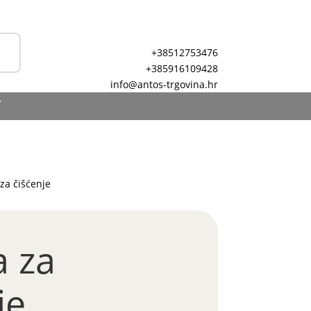
+38512753476
+385916109428
info@antos-trgovina.hr
T
 za čišćenje
a za
je