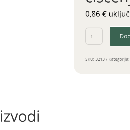
0,86
€
uključ
Pločica
Dod
za
čišćenje
količina
SKU:
3213
Kategorija
izvodi