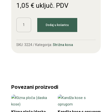
1,05
€
uključ. PDV
Nož
Dodaj u košaricu
kose
BCS
količina
SKU:
3224
Kategorija:
Strižna kosa
Povezani proizvodi
Klizna ploča (daska
Kandža kose s oprugom