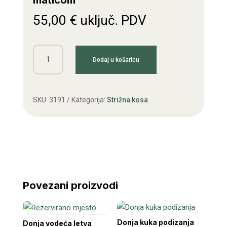
maticom
55,00
€
uključ. PDV
Zamašnjak
Dodaj u košaricu
kose
s
osovinom
SKU:
3191
Kategorija:
Strižna kosa
i
maticom
količina
Povezani proizvodi
Donja kuka podizanja
Donja vodeća letva