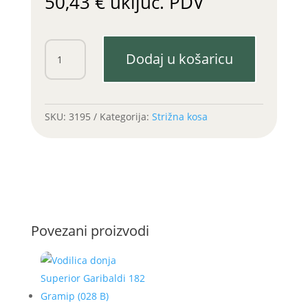
50,43
€
uključ. PDV
Pogonska
Dodaj u košaricu
remenica
Zetor,
Deutz
količina
SKU:
3195
Kategorija:
Strižna kosa
Povezani proizvodi