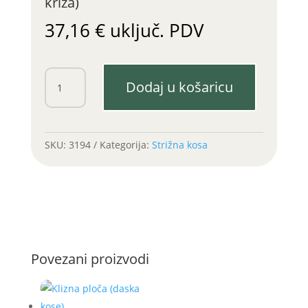
križa)
37,16
€
uključ. PDV
Pogonska
Dodaj u košaricu
remenica
IMT
(bez
križa)
SKU:
3194
Kategorija:
Strižna kosa
količina
Povezani proizvodi