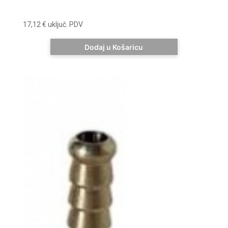
17,12
€
uključ. PDV
Dodaj u Košaricu