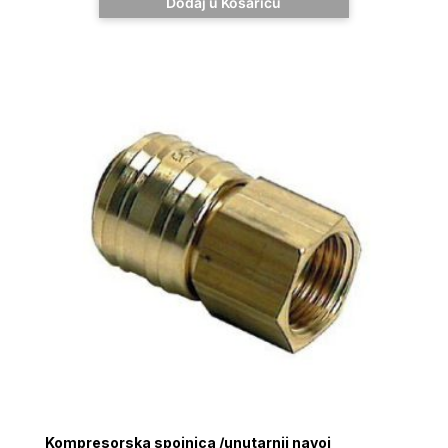
Dodaj u Košaricu
Kompresorska spojnica /unutarnji navoj