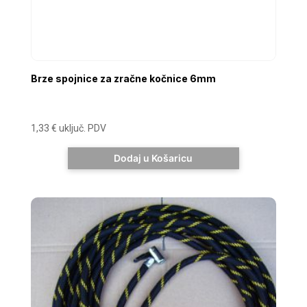
Brze spojnice za zračne kočnice 6mm
1,33
€
uključ. PDV
Dodaj u Košaricu