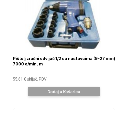
Pištolj zračni odvijač 1/2 sa nastavcima (9-27 mm)
7000 o/min, m
55,61
€
uključ. PDV
Dodaj u Košaricu