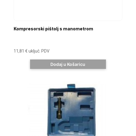
Kompresorski pištolj s manometrom
11,81
€
uključ. PDV
Dodaj u Košaricu