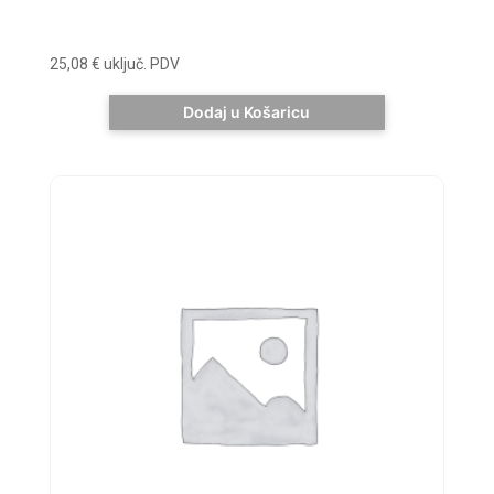
25,08
€
uključ. PDV
Dodaj u Košaricu