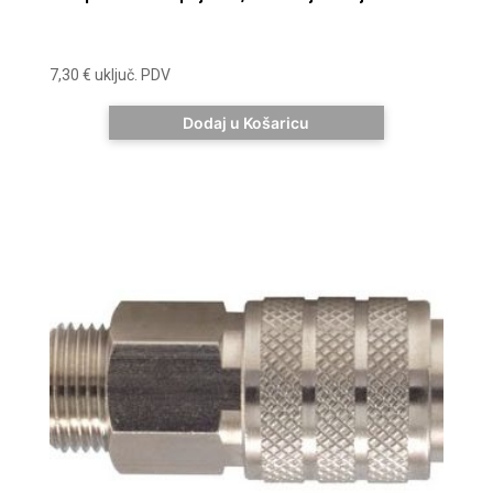
7,30
€
uključ. PDV
Dodaj u Košaricu