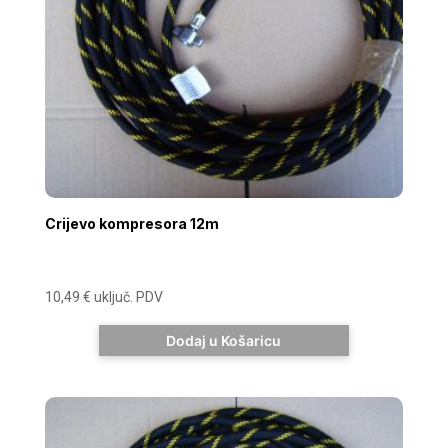
Crijevo kompresora 12m
10,49
€
uključ. PDV
Dodaj u Košaricu