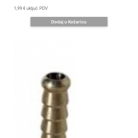
1,99
€
uključ. PDV
Dodaj u Košaricu