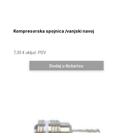
Kompresorska spojnica /vanjski navoj
7,30
€
uključ. PDV
Dodaj u Košaricu