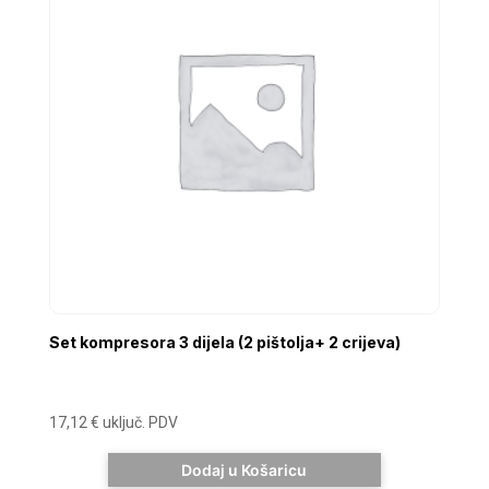
Set kompresora 3 dijela (2 pištolja+ 2 crijeva)
17,12
€
uključ. PDV
Dodaj u Košaricu