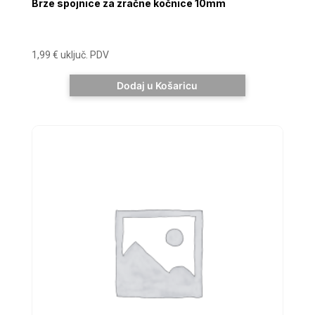
Brze spojnice za zračne kočnice 10mm
1,99
€
uključ. PDV
Dodaj u Košaricu