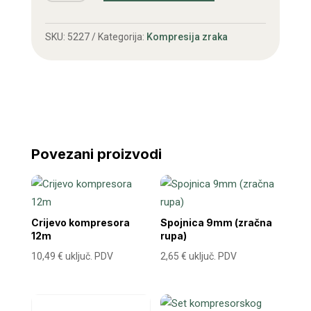
s
manometrom
SKU:
5227
Kategorija:
Kompresija zraka
količina
Povezani proizvodi
Crijevo kompresora
Spojnica 9mm (zračna
12m
rupa)
10,49
€
uključ. PDV
2,65
€
uključ. PDV