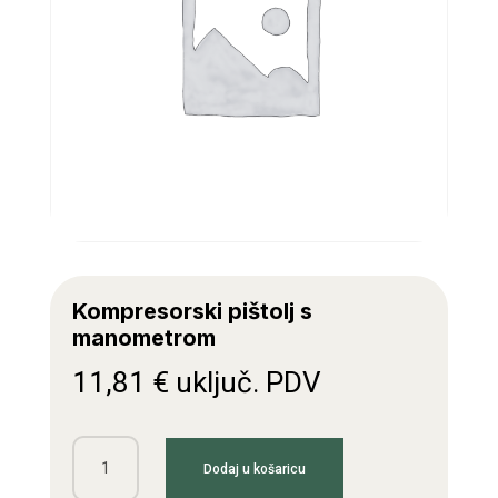
Kompresorski pištolj s
manometrom
11,81
€
uključ. PDV
Kompresorski
Dodaj u košaricu
pištolj