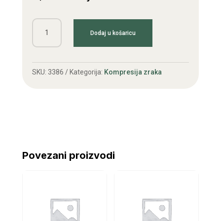
Kompresorska
Dodaj u košaricu
spojnica
6mm
količina
SKU:
3386
Kategorija:
Kompresija zraka
Povezani proizvodi