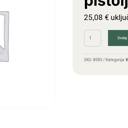
pištol
25,08
€
uklju
Kompresorski
Dodaj 
pištolj
profi
količina
SKU:
8583
Kategorija:
K