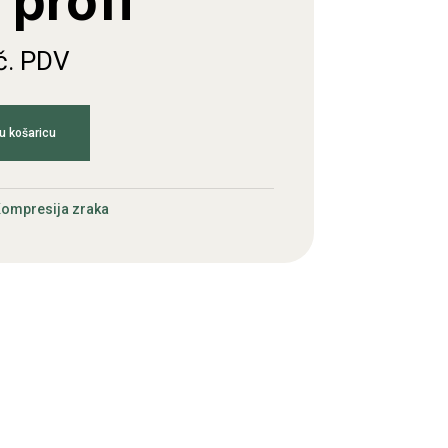
j profi
č. PDV
u košaricu
ompresija zraka