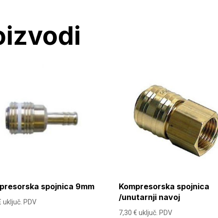
oizvodi
presorska spojnica 9mm
Kompresorska spojnica
/unutarnji navoj
€
uključ. PDV
7,30
€
uključ. PDV