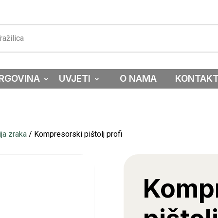
RGOVINA
UVJETI
O NAMA
KONTAK
ja zraka
/ Kompresorski pištolj profi
Kompr