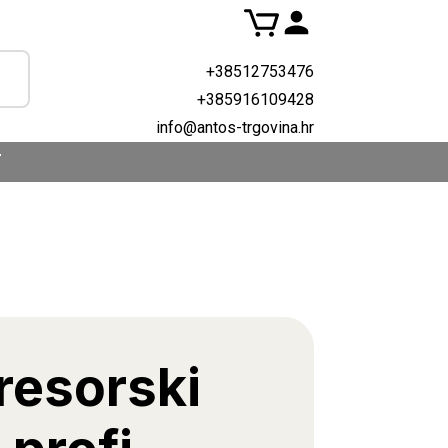
+38512753476
+385916109428
info@antos-trgovina.hr
T
esorski