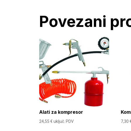
Povezani pr
Alati za kompresor
Kom
24,55
€
uključ. PDV
7,30