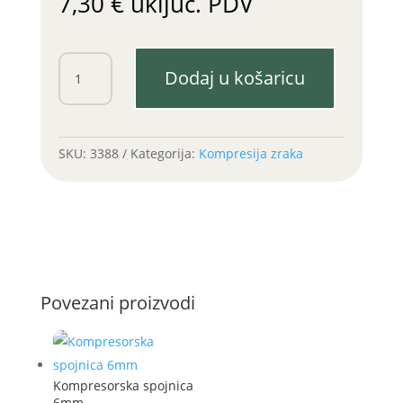
7,30
€
uključ. PDV
Kompresorska
Dodaj u košaricu
spojnica
/vanjski
navoj
količina
SKU:
3388
Kategorija:
Kompresija zraka
Povezani proizvodi
Kompresorska spojnica
6mm