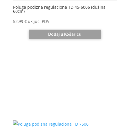
Poluga podizna regulaciona TD 45-6006 (dužina
60cm)
52,99
€
uključ. PDV
Dodaj u Košaricu