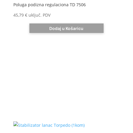
Poluga podizna regulaciona TD 7506
45,79
€
uključ. PDV
Dodaj u Košaricu