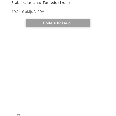
Stabilizator lanac Torpedo (1kom)
19,24
€
uključ. PDV
Dodaj u Košaricu
Filter