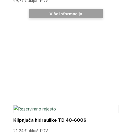
49,77
€
uključ. PDV
Više Informacija
Klipnjača hidraulike TD 40-6006
21,24
€
uključ. PDV