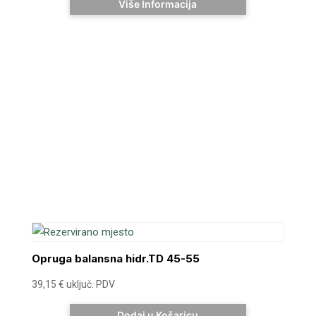
Više Informacija
Opruga balansna hidr.TD 45-55
39,15
€
uključ. PDV
Dodaj u Košaricu