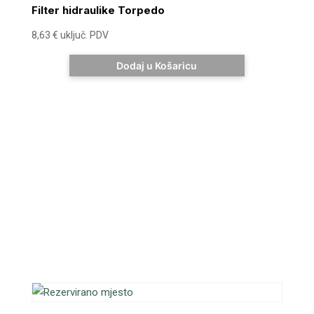
Filter hidraulike Torpedo
8,63
€
uključ. PDV
Dodaj u Košaricu