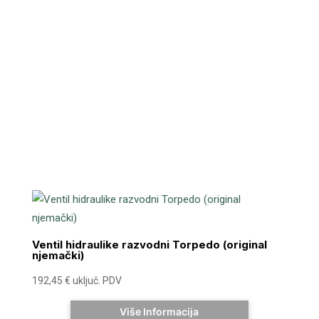
Ventil hidraulike razvodni Torpedo (original
njemački)
192,45
€
uključ. PDV
Više Informacija