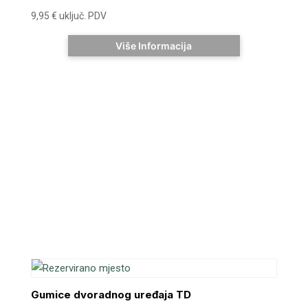
9,95
€
uključ. PDV
Više Informacija
Gumice dvoradnog uređaja TD