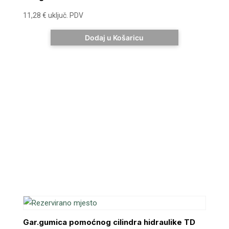
11,28
€
uključ. PDV
Dodaj u Košaricu
Gar.gumica pomoćnog cilindra hidraulike TD