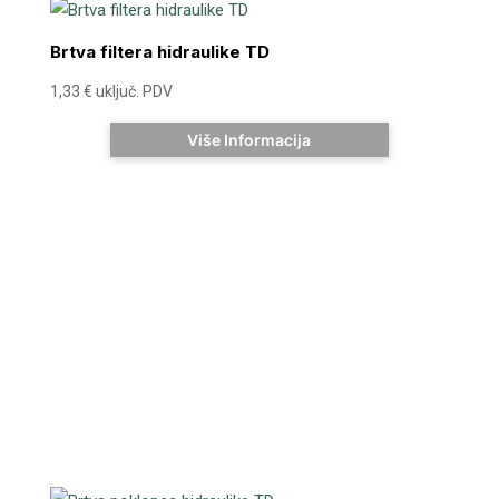
Brtva filtera hidraulike TD
1,33
€
uključ. PDV
Više Informacija