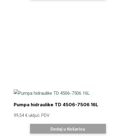
Pumpa hidraulike TD 4506-7506 16L
99,54
€
uključ. PDV
Dodaj u Košaricu