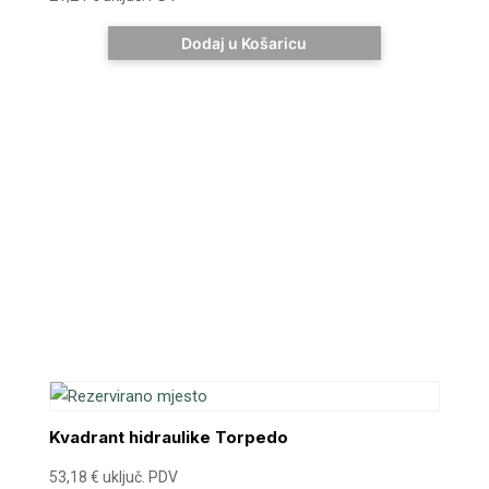
Dodaj u Košaricu
Kvadrant hidraulike Torpedo
53,18
€
uključ. PDV