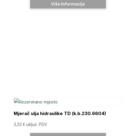
Više Informacija
Mjerač ulja hidraulike TD (k.b.230.6604)
3,32
€
uključ. PDV