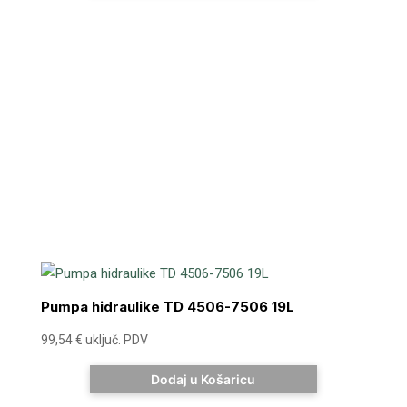
Pumpa hidraulike TD 4506-7506 19L
99,54
€
uključ. PDV
Dodaj u Košaricu