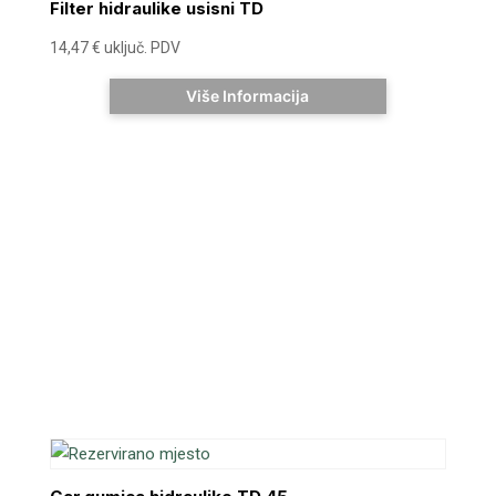
Filter hidraulike usisni TD
14,47
€
uključ. PDV
Više Informacija