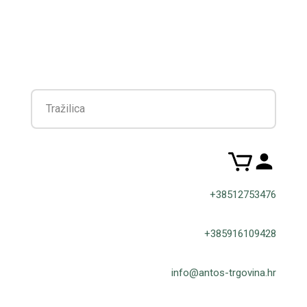
Filter
+38512753476
+385916109428
info@antos-trgovina.hr