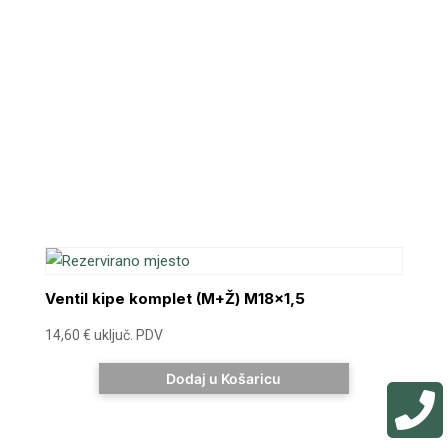
Ventil kipe komplet (M+Ž) M18x1,5
14,60
€
uključ. PDV
Dodaj u Košaricu
