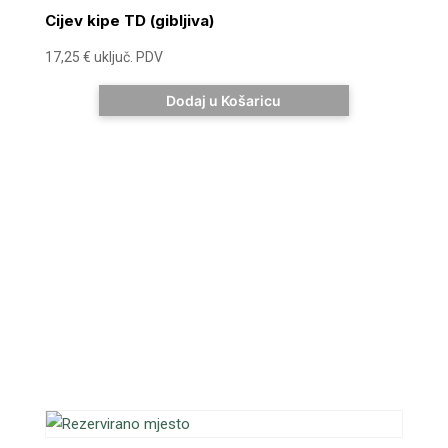
Cijev kipe TD (gibljiva)
17,25
€
uključ. PDV
Dodaj u Košaricu