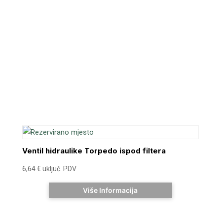
Ventil hidraulike Torpedo ispod filtera
6,64
€
uključ. PDV
Više Informacija