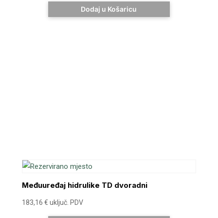
Dodaj u Košaricu
Međuuređaj hidrulike TD dvoradni
183,16
€
uključ. PDV