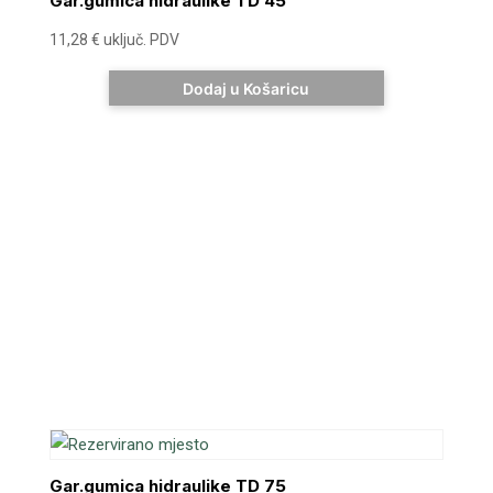
Gar.gumica hidraulike TD 45
11,28
€
uključ. PDV
Dodaj u Košaricu
Gar.gumica hidraulike TD 75