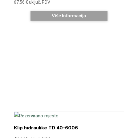
67,56
€
uključ. PDV
Više Informacija
Klip hidraulike TD 40-6006