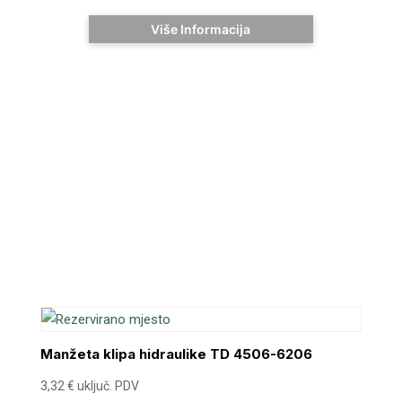
Više Informacija
Manžeta klipa hidraulike TD 4506-6206
3,32
€
uključ. PDV