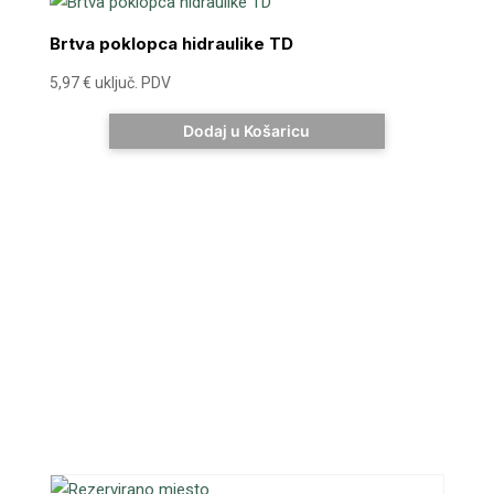
Brtva poklopca hidraulike TD
5,97
€
uključ. PDV
Dodaj u Košaricu