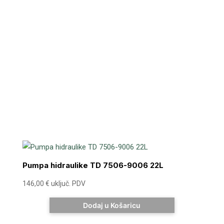
Pumpa hidraulike TD 7506-9006 22L
146,00
€
uključ. PDV
Dodaj u Košaricu