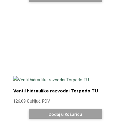
Ventil hidraulike razvodni Torpedo TU
126,09
€
uključ. PDV
Dodaj u Košaricu