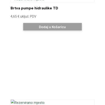
Brtva pumpe hidraulike TD
4,65
€
uključ. PDV
Dodaj u Košaricu