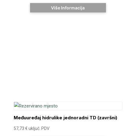
Više Informacija
Međuuređaj hidrulike jednoradni TD (završni)
57,73
€
uključ. PDV