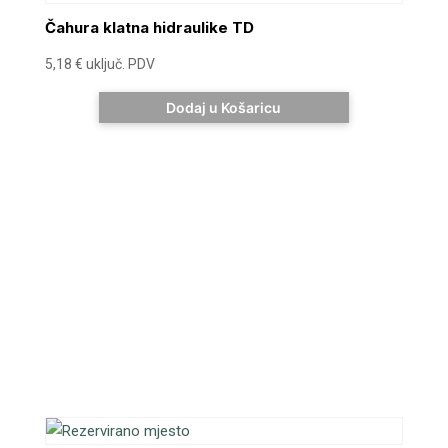
Čahura klatna hidraulike TD
5,18
€
uključ. PDV
Dodaj u Košaricu