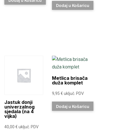
Dodaj u Košaricu
Dodaj u Košaricu
Metlica brisača
duža komplet
9,95
€
uključ. PDV
Jastuk donji
univerzalnog
Dodaj u Košaricu
sjedala (na 4
vijka)
40,00
€
uključ. PDV