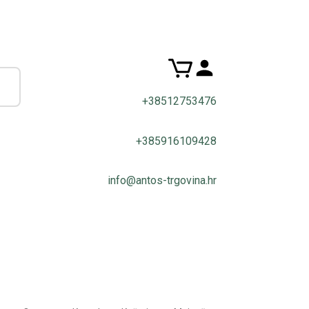
+38512753476
+385916109428
info@antos-trgovina.hr