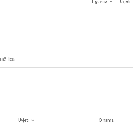
Trgovina
Uvjeti
Uvjeti
O nama