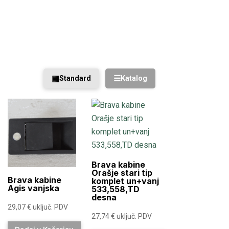
▦
☰
Standard
Katalog
Brava kabine
Orašje stari tip
Brava kabine
komplet un+vanj
Agis vanjska
533,558,TD
desna
29,07
€
uključ. PDV
27,74
€
uključ. PDV