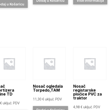
Dodaj u Košaricu
Više Informacija
daj u Košaricu
ač
Nosač ogledala
Nosač
rtizera
Torpedo,TAM
registarske
ine TD
pločice PVC za
traktor
11,30
€
uključ. PDV
€
uključ. PDV
4,98
€
uključ. PDV
Dodaj u Košaricu