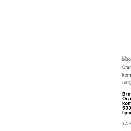
Bra
Oraš
kom
533
lije
27,