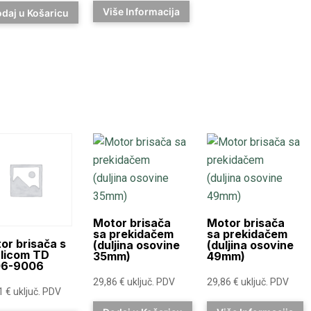
Više Informacija
daj u Košaricu
Motor brisača
Motor brisača
sa prekidačem
sa prekidačem
or brisača s
(duljina osovine
(duljina osovine
licom TD
35mm)
49mm)
06-9006
29,86
€
uključ. PDV
29,86
€
uključ. PDV
81
€
uključ. PDV