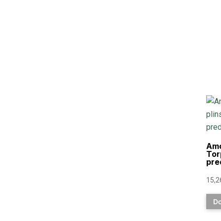
Amo
Tor
pre
15,
Do