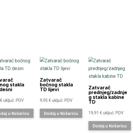
varač
Zatvarač
nog stakla
bočnog stakla
Zatvarač
desni
TD lijevi
prednjeg/zadnje
g stakla kabine
€
uključ. PDV
9,95
€
uključ. PDV
TD
19,91
€
uključ. PDV
daj u Košaricu
Dodaj u Košaricu
Dodaj u Košaricu