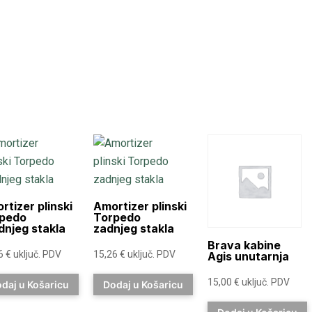
rtizer plinski
Amortizer plinski
pedo
Torpedo
dnjeg stakla
zadnjeg stakla
Brava kabine
26
€
uključ. PDV
15,26
€
uključ. PDV
Agis unutarnja
15,00
€
uključ. PDV
daj u Košaricu
Dodaj u Košaricu