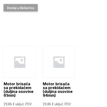
Dodaj u Košaricu
Motor brisača
Motor brisača
sa prekidačem
sa prekidačem
(duljina osovine
(duljina osovine
61mm)
94mm)
29,86
€
uključ. PDV
29,86
€
uključ. PDV