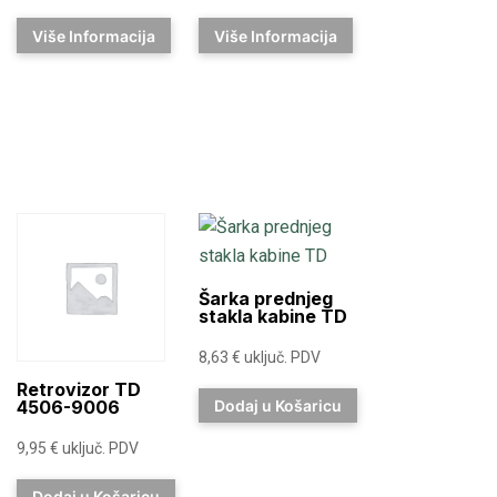
Više Informacija
Više Informacija
Šarka prednjeg
stakla kabine TD
8,63
€
uključ. PDV
Retrovizor TD
4506-9006
Dodaj u Košaricu
9,95
€
uključ. PDV
Dodaj u Košaricu