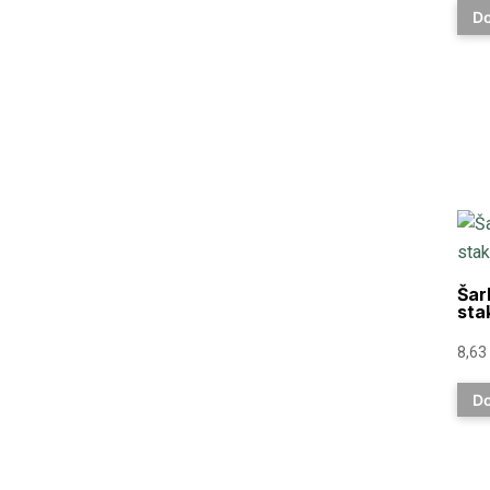
Do
Šar
sta
8,63
Do