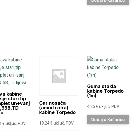
Dodaj u Košaricu
Guma stakla
kabine Torpedo
va kabine
(1m)
je stari tip
Gar.nosača
plet un+vanj
4,25
€
uključ. PDV
(amortizera)
,558,TD
kabine Torpedo
va
Dodaj u Košaricu
19,24
€
uključ. PDV
74
€
uključ. PDV