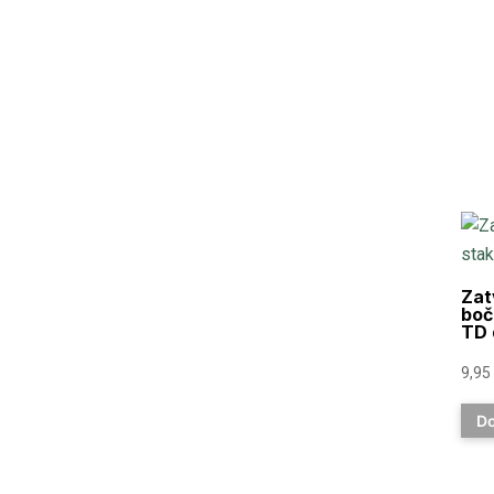
Zat
boč
TD 
9,95
Do