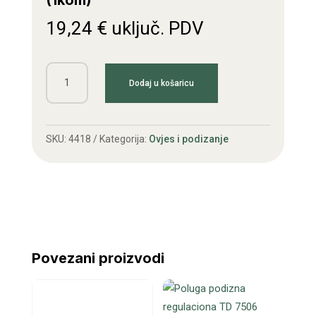
(1kom)
19,24
€
uključ. PDV
Stabilizator
Dodaj u košaricu
lanac
Torpedo
(1kom)
SKU:
4418
Kategorija:
Ovjes i podizanje
količina
Povezani proizvodi