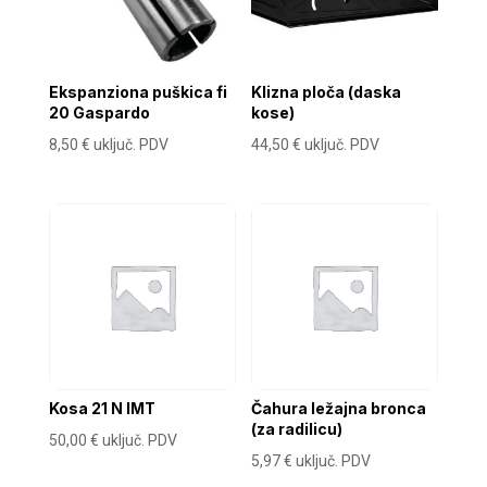
Ekspanziona puškica fi
Klizna ploča (daska
20 Gaspardo
kose)
8,50
€
uključ. PDV
44,50
€
uključ. PDV
Kosa 21 N IMT
Čahura ležajna bronca
(za radilicu)
50,00
€
uključ. PDV
5,97
€
uključ. PDV