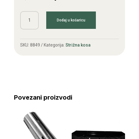
Puškica
Dodaj u košaricu
igličastog
ležaja
20x25x38,5
SKU:
8849
Kategorija:
Strižna kosa
količina
Povezani proizvodi