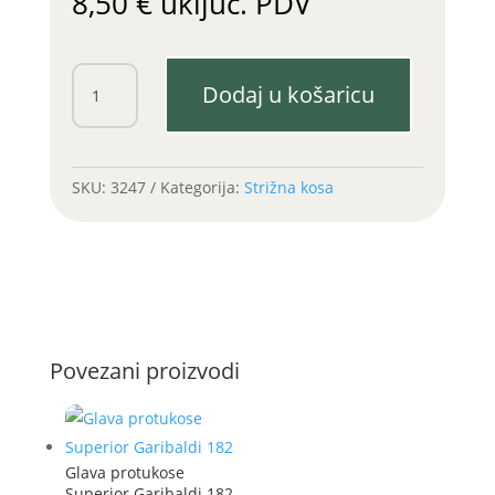
8,50
€
uključ. PDV
Puškica
Dodaj u košaricu
glave
fi
28
Gaspardo
SKU:
3247
Kategorija:
Strižna kosa
količina
Povezani proizvodi
Glava protukose
Superior Garibaldi 182