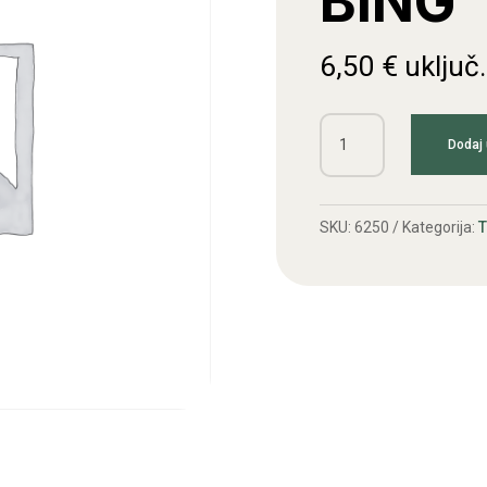
BING
6,50
€
uključ
Dizna
Dodaj 
glavna
A3
BING
SKU:
6250
Kategorija:
količina