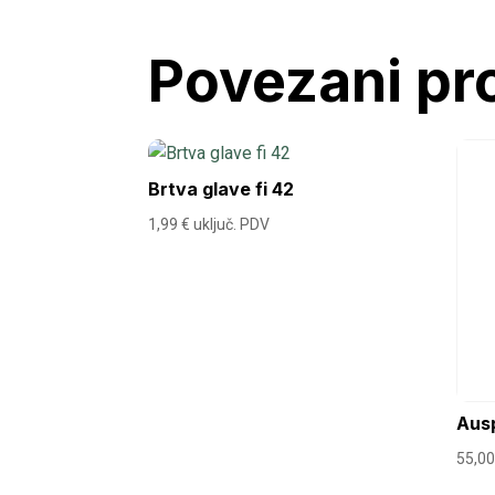
Povezani pr
Brtva glave fi 42
1,99
€
uključ. PDV
Ausp
55,0