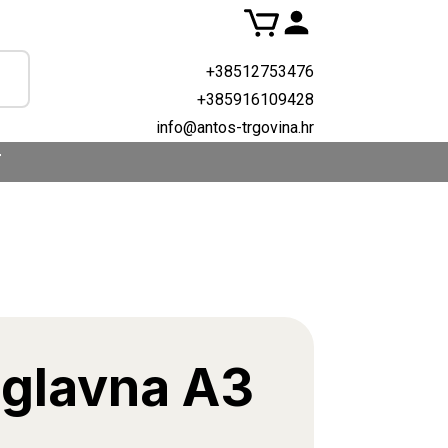
+38512753476
+385916109428
info@antos-trgovina.hr
T
 glavna A3