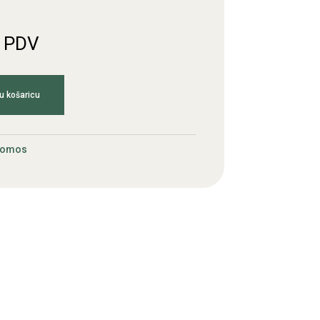
. PDV
u košaricu
Tomos