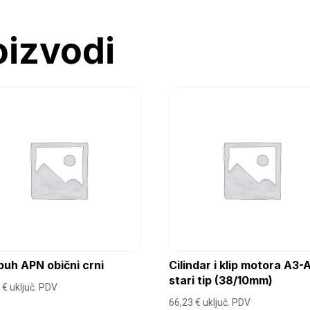
oizvodi
uh APN obični crni
Cilindar i klip motora A3-
stari tip (38/10mm)
0
€
uključ. PDV
66,23
€
uključ. PDV