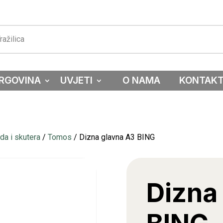
RGOVINA
UVJETI
O NAMA
KONTAK
a i skutera
/
Tomos
/ Dizna glavna A3 BING
Dizna