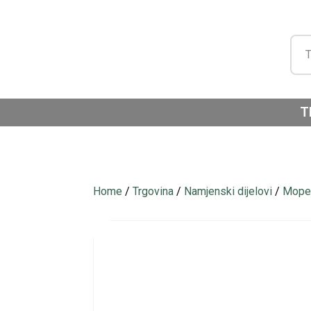
T
Home
/
Trgovina
/
Namjenski dijelovi
/
Moped