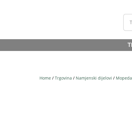
T
Home
/
Trgovina
/
Namjenski dijelovi
/
Mopeda 