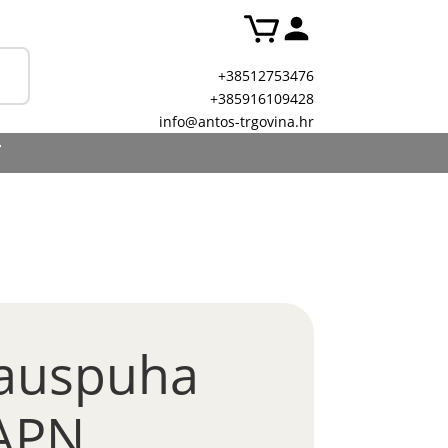
+38512753476
+385916109428
info@antos-trgovina.hr
T
 auspuha
APN