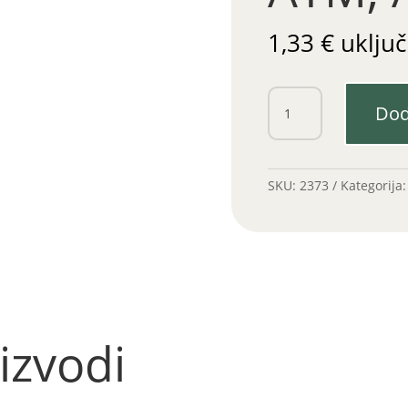
1,33
€
uključ
Brtva
Dod
auspuha
ATM,
APN
količina
SKU:
2373
Kategorija
izvodi