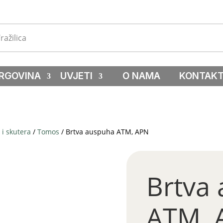
RGOVINA
UVJETI
O NAMA
KONTAK
i skutera
/
Tomos
/ Brtva auspuha ATM, APN
Brtva
ATM, 