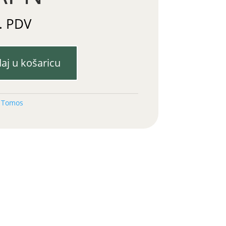
. PDV
aj u košaricu
:
Tomos