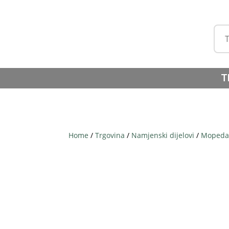
T
Home
/
Trgovina
/
Namjenski dijelovi
/
Mopeda 