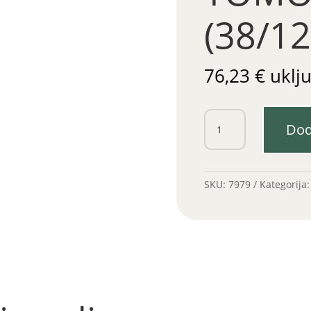
(38/1
76,23
€
uklj
Cilindar
Dod
i
klip
TOMOS
APN
SKU:
7979
Kategorija
4-
6
(38/12mm)
količina