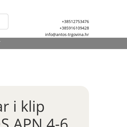
+38512753476
+385916109428
info@antos-trgovina.hr
T
r i klip
 APN 4-6