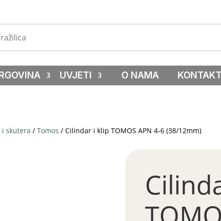
RGOVINA
UVJETI
O NAMA
KONTAK
i skutera
/
Tomos
/ Cilindar i klip TOMOS APN 4-6 (38/12mm)
Cilinda
TOMOS