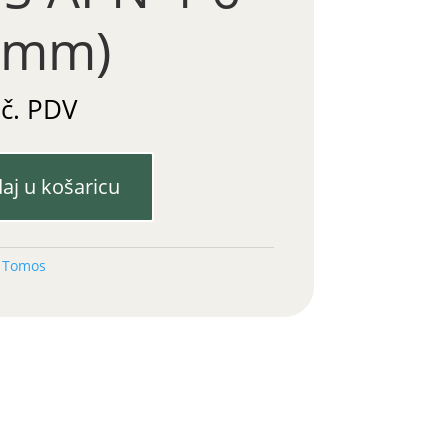
2mm)
uč. PDV
aj u košaricu
:
Tomos