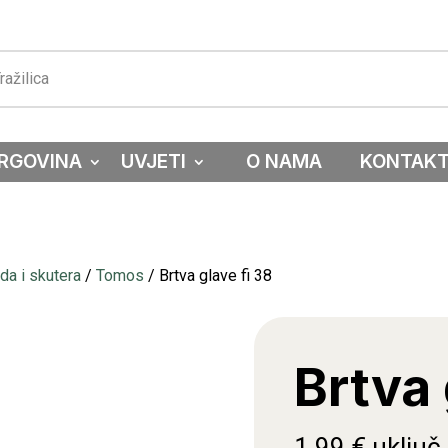
RGOVINA
UVJETI
O NAMA
KONTAK
a i skutera
/
Tomos
/ Brtva glave fi 38
Brtva 
1,99
€
uključ