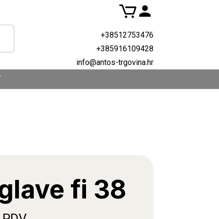
+38512753476
+385916109428
info@antos-trgovina.hr
T
glave fi 38
. PDV