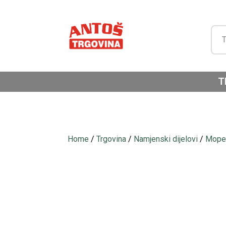
T
Home
/
Trgovina
/
Namjenski dijelovi
/
Moped