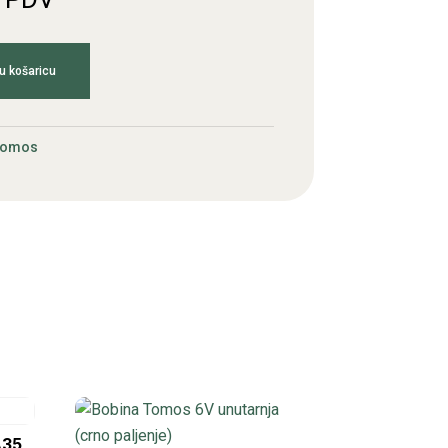
u košaricu
Tomos
A35