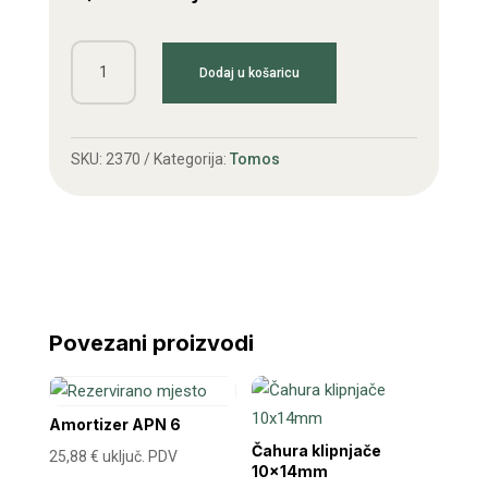
Brtva
Dodaj u košaricu
glave
fi
42
SKU:
2370
Kategorija:
Tomos
količina
Povezani proizvodi
Amortizer APN 6
Čahura klipnjače
25,88
€
uključ. PDV
10x14mm