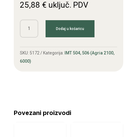
25,88
€
uključ. PDV
Zupčanik
Dodaj u košaricu
IMT
506
18z
SKU:
5172
Kategorija:
IMT 504, 506 (Agria 2100,
količina
6000)
Povezani proizvodi