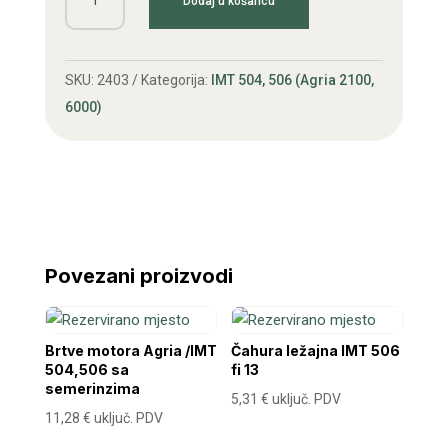
Dodaj u košaricu
motora
Agria
/IMT
SKU:
2403
Kategorija:
IMT 504, 506 (Agria 2100,
504,506
6000)
bez
semeringa
količina
Povezani proizvodi
Brtve motora Agria /IMT
Čahura ležajna IMT 506
504,506 sa
fi 13
semerinzima
5,31
€
uključ. PDV
11,28
€
uključ. PDV