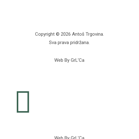
Copyright © 2026 Antoš Trgovina.
Sva prava pridržana.
Web By GrL’Ca

Web By GrL’Ca