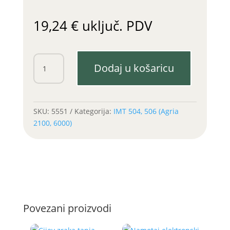
19,24
€
uključ. PDV
Čahura
Dodaj u košaricu
za
uključivanje
IMT
506
SKU:
5551
Kategorija:
IMT 504, 506 (Agria
količina
2100, 6000)
Povezani proizvodi