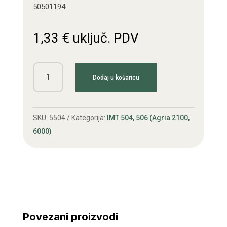
50501194
1,33
€
uključ. PDV
Brtva
Dodaj u košaricu
izlaznog
vratila
IMT
SKU:
5504
Kategorija:
IMT 504, 506 (Agria 2100,
506
6000)
količina
Povezani proizvodi