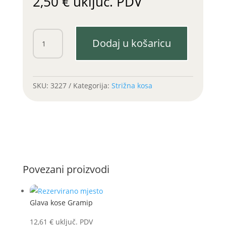
2,50
€
uključ. PDV
Zatikač
Dodaj u košaricu
štapa
količina
SKU:
3227
Kategorija:
Strižna kosa
Povezani proizvodi
Glava kose Gramip
12,61
€
uključ. PDV