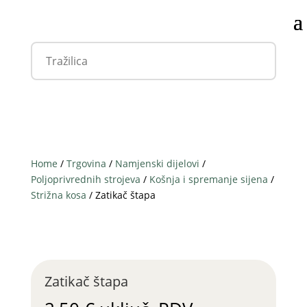
Home
/
Trgovina
/
Namjenski dijelovi
/
Poljoprivrednih strojeva
/
Košnja i spremanje sijena
/
Strižna kosa
/ Zatikač štapa
Zatikač štapa