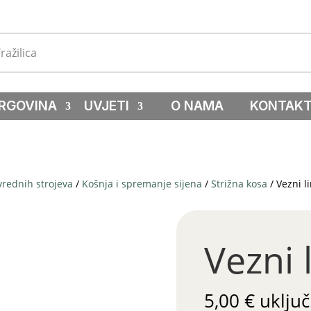
RGOVINA
UVJETI
O NAMA
KONTAK
vrednih strojeva
/
Košnja i spremanje sijena
/
Strižna kosa
/ Vezni l
Vezni 
5,00
€
uključ