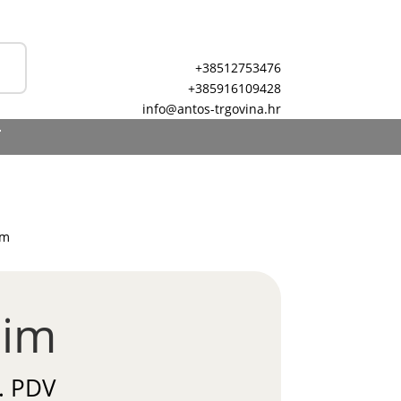
+38512753476
+385916109428
info@antos-trgovina.hr
T
im
lim
. PDV