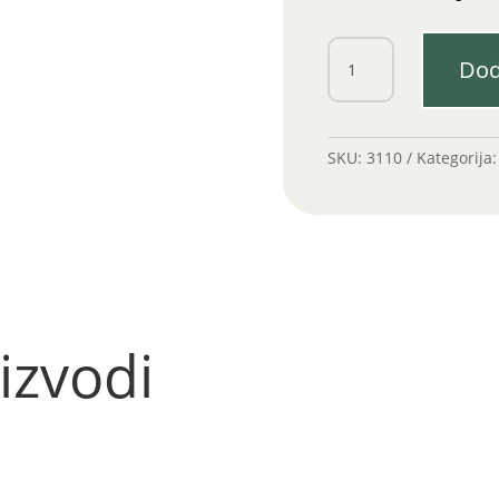
Vezni
Dod
lim
količina
SKU:
3110
Kategorija
izvodi