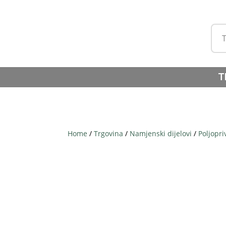
T
Home
/
Trgovina
/
Namjenski dijelovi
/
Poljopri