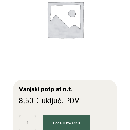
Vanjski potplat n.t.
8,50
€
uključ. PDV
Vanjski
Dodaj u košaricu
potplat