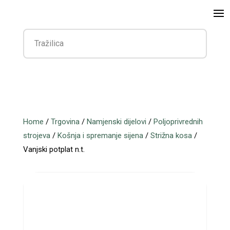
Home
/
Trgovina
/
Namjenski dijelovi
/
Poljoprivrednih
strojeva
/
Košnja i spremanje sijena
/
Strižna kosa
/
Vanjski potplat n.t.