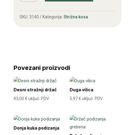
n.t.
količina
SKU:
3140
Kategorija:
Strižna kosa
Povezani proizvodi
Desni stražnji držač
Duga vilica
43,00
€
uključ. PDV
5,97
€
uključ. PDV
Donja kuka podizanja