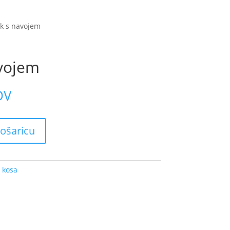
ak s navojem
avojem
DV
ošaricu
 kosa