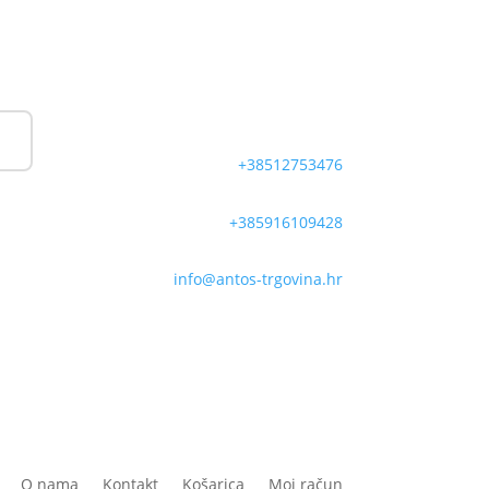
+38512753476
+385916109428
info@antos-trgovina.hr
O nama
Kontakt
Košarica
Moj račun