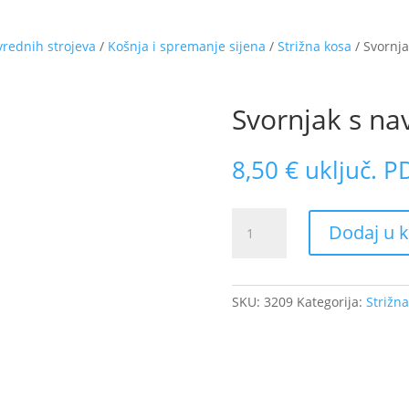
vrednih strojeva
/
Košnja i spremanje sijena
/
Strižna kosa
/ Svornj
Svornjak s n
8,50
€
uključ. P
Svornjak
Dodaj u k
s
navojem
količina
SKU:
3209
Kategorija:
Strižna