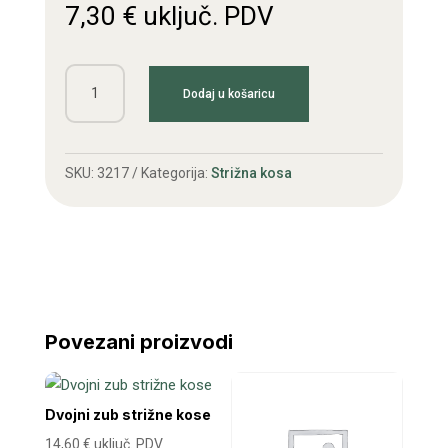
7,30
€
uključ. PDV
Štitnik
Dodaj u košaricu
za
kosu
20N
SKU:
3217
Kategorija:
Strižna kosa
količina
Povezani proizvodi
Dvojni zub strižne kose
14,60
€
uključ. PDV