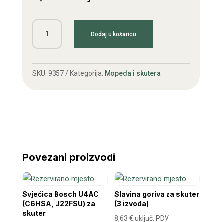
Spojnica
Dodaj u košaricu
lanca
moto
428
SKU:
9357
Kategorija:
Mopeda i skutera
H
količina
Povezani proizvodi
Svjećica Bosch U4AC
Slavina goriva za skuter
(C6HSA, U22FSU) za
(3 izvoda)
skuter
8,63
€
uključ. PDV