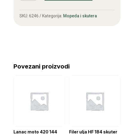
za
skuter
SKU:
6246
Kategorija:
Mopeda i skutera
(3
izvoda)
količina
Povezani proizvodi
Lanac moto 420 144
Filer ulja HF 184 skuter