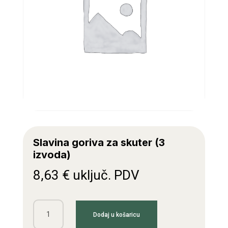
Slavina goriva za skuter (3
izvoda)
8,63
€
uključ. PDV
Slavina
Dodaj u košaricu
goriva